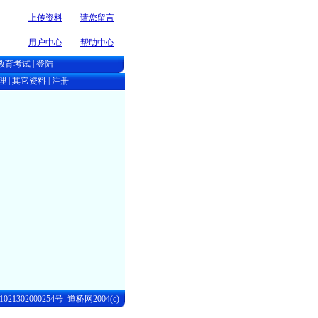
上传资料
请您留言
com 道路 桥梁cndao.com....
用户中心
帮助中心
|
教育考试
登陆
|
|
理
其它资料
注册
21302000254号
道桥网2004(c)