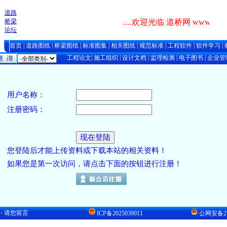
道路
桥梁
....欢迎光临 道桥网 www.cndao.
论坛
|
|
|
|
|
|
|
|
首页
道路图纸
桥梁图纸
标准图集
相关图纸
规范标准
工程软件
软件学习
|
|
|
|
|
工程论文
施工组织
设计文档
监理检测
电子图书
企业管
用户名称：
注册密码：
您登陆后才能上传资料或下载本站的相关资料！
如果您是第一次访问，请点击下面的按钮进行注册！
-
请您留言
ICP备2025039011
公网安备210