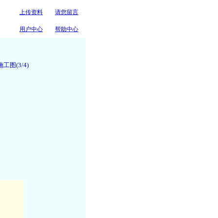
上传资料
请您留言
o.com 道路 桥梁cndao.com....
用户中心
帮助中心
图(3/4)