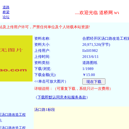
道路
桥梁
....欢迎光临 道桥网 www.cnda
论坛
及上传用户许可，严禁任何单位及个人转载本站资源!
资料名称:
合肥经开区汤口路改造工程施工
资料大小:
20,971,520(字节)
上传用户:
llzllf1982
上传时间:
2013/6/11
资料类别:
道路图纸
下载/浏览:
1/1989
下载金额(元):
￥15.00
<<单击可放大图片）
详细说明：（可重复下载，系统只计一次费用）
（
下载即默认同意本站服务条款
）
：
区汤口路改造工程
)
区汤口路改造工程