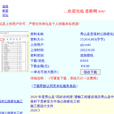
道路
桥梁
....欢迎光临 道桥网 www.cndao.
论坛
及上传用户许可，严禁任何单位及个人转载本站资源!
资料名称:
秀山县贵落村公路硬化
资料大小:
15,914,403(字节)
上传用户:
qlycnki
上传时间:
2022/6/20
资料类别:
道路图纸
下载/浏览:
0/910
下载金额(元):
￥8.00
<<单击可放大图片）
详细说明：（可重复下载，系统只计一次费用）
（
下载即默认同意本站服务条款
）
：
落村公路硬化施工
堤镇公路硬化工程