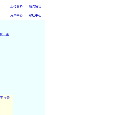
上传资料
请您留言
com 道路 桥梁cndao.com....
用户中心
帮助中心
施工图