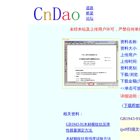
道路
桥梁
论坛
未经本站及上传用户许可，严禁任何单位
资料名称:
资料大小:
上传用户:
上传时间:
资料类别:
下载/浏览:
下载金额(元
<<单击可
详细说明
（
下载即默
相关资料：
GB1943-91木材横纹抗压弹
性模量测定方法
木材顺纹抗剪强度试验方法