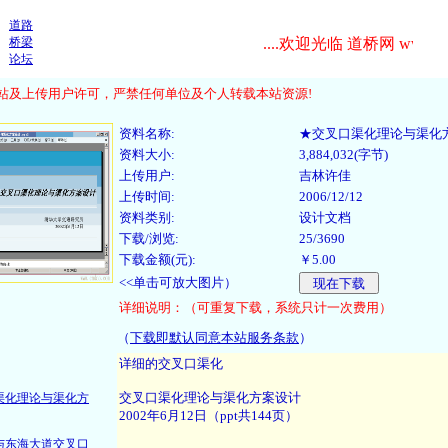
道路
桥梁
....欢迎光临 道桥网 www.cnda
论坛
及上传用户许可，严禁任何单位及个人转载本站资源!
资料名称:
★交叉口渠化理论与渠化
资料大小:
3,884,032(字节)
上传用户:
吉林许佳
上传时间:
2006/12/12
资料类别:
设计文档
下载/浏览:
25/3690
下载金额(元):
￥5.00
<<单击可放大图片）
详细说明：（可重复下载，系统只计一次费用）
（
下载即默认同意本站服务条款
）
：
渠化理论与渠化方
与东海大道交叉口