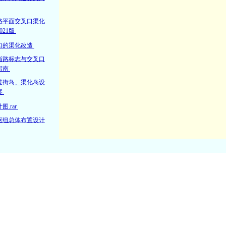
路平面交叉口渠化
021版
口的渠化改造
指路标志与交叉口
指南
过街岛、渠化岛设
案
.rar
枢纽总体布置设计