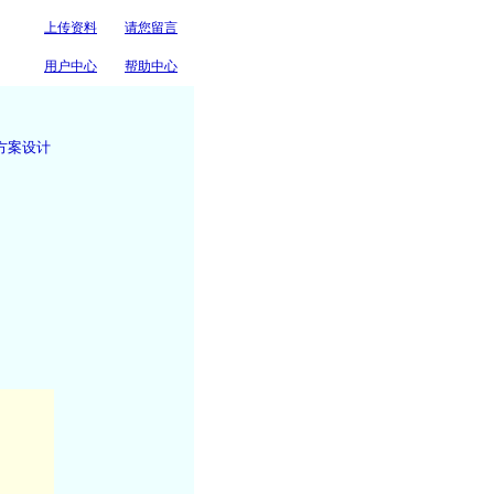
上传资料
请您留言
o.com 道路 桥梁cndao.com....
用户中心
帮助中心
方案设计