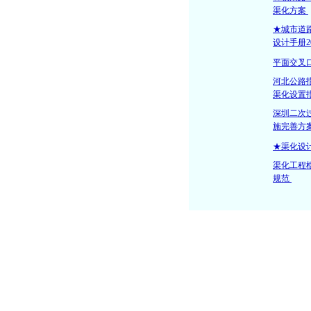
渠化方案
★城市道
设计手册2
平面交叉
河北公路
渠化设置
深圳二次
施完善方
★渠化设计图
渠化工程
规范