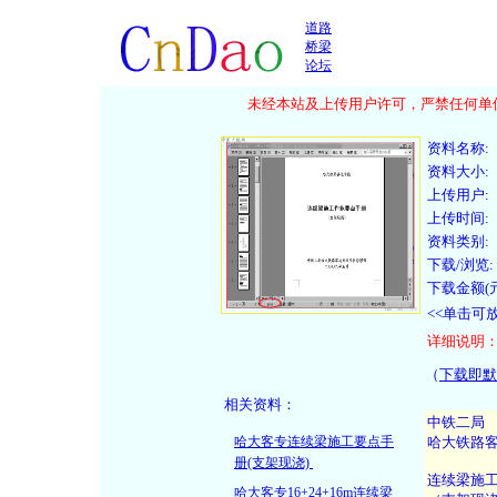
道路
桥梁
论坛
未经本站及上传用户许可，严禁任何单位
资料名称:
资料大小:
上传用户:
上传时间:
资料类别:
下载/浏览:
下载金额(元
<<单击可
详细说明
（
下载即默
相关资料：
哈大客专连续梁施工要点手
册(支架现浇)
哈大客专16+24+16m连续梁